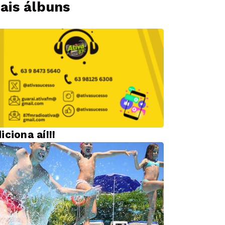
ais álbuns
iciona aí!!!