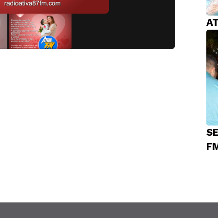
A
S
F